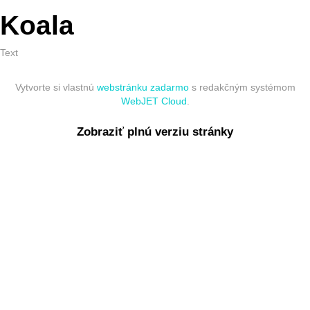
Koala
Text
Vytvorte si vlastnú
webstránku zadarmo
s redakčným systémom
WebJET Cloud
.
Zobraziť plnú verziu stránky